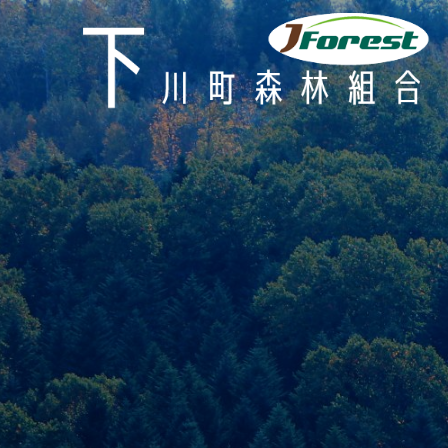
コ
ン
テ
ン
ツ
へ
ス
キ
ッ
プ