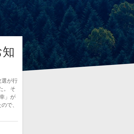
お知
改選が行
た。 そ
孝幸」が
たので、