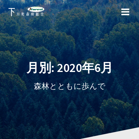
コ
ン
テ
ン
ツ
へ
ス
キ
ッ
月別: 2020年6月
プ
森林とともに歩んで